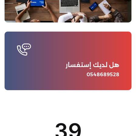
هل لديك إستفسار
0548689528
39