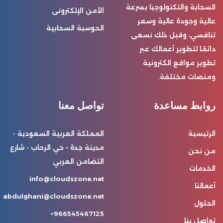
السحابة والتكنولوجيا بسرعة
الأمن الإلكترونى
عالية وجودة عالية وسعر
الحوسبة السحابية
تنافسي، وقبل ذلك نسعى
دائمًا لتطوير أعمالك عبر
تطوير مواقع الكترونية
ومنصات مختلفة.
روابط مساعدة
تواصل معنا
الرئيسية
المملكة العربية السعودية -
مدينة جدة – حي الرحاب - شارع
من نحن
التضامن العربي
الخدمات
info@cloudszone.net
أعمالنا
abdulghani@cloudszone.net
الحلول
966545467125+
تواصل بنا